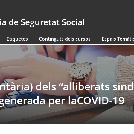
a de Seguretat Social
Etiquetes
Continguts dels cursos
Espais Temàti
tària) dels “alliberats sind
ó generada per laCOVID-19