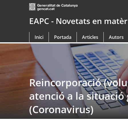
Saltar
al
contingut
EAPC - Novetats en matèri
principal
Inici
Portada
Articles
Autors
Reincorporació (volun
atenció a la situaci
(Coronavirus)