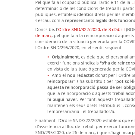
Pel que fa a l'ocupació pública, l'article 11 de la
L
determinació de les condicions de treball i partic
públiques, estableix
idèntics drets
per als membre
s'escau, com a
representants legals dels funcion
Doncs bé, l'
Ordre SND/322/2020, de 3 d'abril
(BOE 
de març
, pel que fa a la reincorporació d'aquests 
consideració de la situació generada per la COVID-
l'Ordre SND/295/2020, en el sentit següent:
Originalment
, es deia que el personal am
exercir funcions sindicals "
s'ha de reincor
en vista de la situació generada per la COV
Amb el
nou redactat
donat per l'Ordre S
reincorporar
" s'ha substituït per "
pot sol·l
aquesta reincorporació passa de ser obliga
que la reincorporació d'aquests treballado
hi pugui haver
. Per tant, aquests treballad
mantenen els seus drets retributius i, cons
l'empresari/ària i el treballador/a.
Finalment, l'Ordre SND/322/2020 estableix que e
d'assistència al lloc de treball per exercir funcio
SND/295/2020, de 26 de març, i que
s'hagi incor