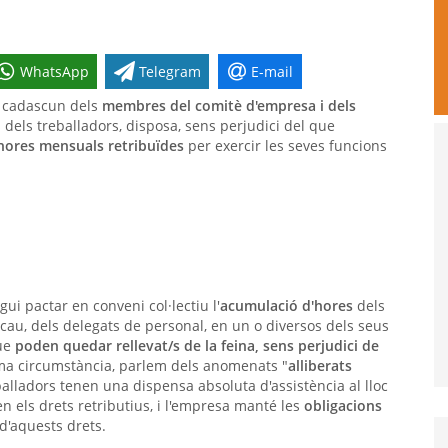
WhatsApp
Telegram
E-mail
, cadascun dels
membres del comitè d'empresa i dels
 dels treballadors, disposa, sens perjudici del que
'hores mensuals retribuïdes
per exercir les seves funcions
ui pactar en conveni col·lectiu l'
acumulació d'hores
dels
cau, dels delegats de personal, en un o diversos dels seus
que
poden quedar rellevat/s de la feina, sens perjudici de
ma circumstància, parlem dels anomenats "
alliberats
balladors tenen una dispensa absoluta d'assistència al lloc
n els drets retributius, i l'empresa manté les
obligacions
d'aquests drets.