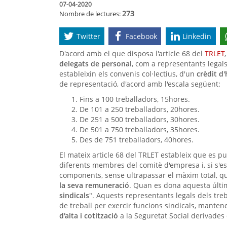
07-04-2020
273
Nombre de lectures:
Twitter
Facebook
Linkedin
D'acord amb el que disposa l'article 68 del
TRLET
delegats de personal
, com a representants legals
estableixin els convenis col·lectius, d'un
crèdit d
de representació, d'acord amb l'escala següent:
Fins a 100 treballadors, 15hores.
De 101 a 250 treballadors, 20hores.
De 251 a 500 treballadors, 30hores.
De 501 a 750 treballadors, 35hores.
Des de 751 treballadors, 40hores.
El mateix article 68 del TRLET estableix que es pug
diferents membres del comitè d'empresa i, si s'es
components, sense ultrapassar el màxim total, 
la seva remuneració
. Quan es dona aquesta últi
sindicals
". Aquests representants legals dels tre
de treball per exercir funcions sindicals, mantene
d'alta i cotització
a la Seguretat Social derivades 