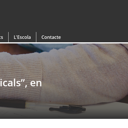
cs
L'Escola
Contacte
icals”, en