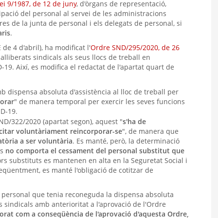
lei 9/1987, de 12 de juny
, d'òrgans de representació,
ipació del personal al servei de les administracions
s de la junta de personal i els delegats de personal, si
aris
.
de 4 d'abril), ha modificat l'
Ordre SND/295/2020, de 26
alliberats sindicals als seus llocs de treball en
19. Així, es modifica el redactat de l'apartat quart de
b dispensa absoluta d'assistència al lloc de treball per
porar
" de manera temporal per exercir les seves funcions
ID-19.
ND/322/2020 (apartat segon), aquest "
s'ha de
icitar voluntàriament reincorporar-se
", de manera que
tòria a ser voluntària
. Es manté, però, la determinació
rs
no comporta el cessament del personal substitut que
ors substituts es mantenen en alta en la Seguretat Social i
eqüentment, es manté l'obligació de cotitzar de
l personal que tenia reconeguda la dispensa absoluta
ns sindicals amb anterioritat a l'aprovació de l'Ordre
porat com a conseqüència de l'aprovació d'aquesta Ordre,