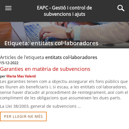
Saltar
EAPC - Gestió i control de
Toggle
al
Cer
subvencions i ajuts
navigation
contingut
principal
Etiqueta: entitats col·laboradores
Articles de l'etiqueta
entitats col·laboradores
15-12-2022
Garanties en matèria de subvencions
per
Marta Mas Valentí
Les garanties tenen com a objectiu assegurar els fons públics que
es lliuren als beneficiaris i, si escau, a les entitats col·laboradores,
sense haver d'acudir al procediment de reintegrament, així com el
compliment de les obligacions que assumeixen les dues parts.
La Llei 38/2003, general de subvencions …
PER LLEGIR-NE MÉS