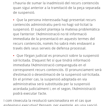
s'hauria de sumar la inadmissió del recurs contenciós
quan sigui anterior a la tramitació de la peça separada
de suspensió.
Que la persona interessada hagi presentat recurs
contenciós administratiu però no hagi sol·licitat la
suspensió. El supòsit planteja la mateixa problemàtica
que l'anterior: l'Administració no té informació
immediata de la presentació en aquests termes del
recurs contenciós, només ho sabrà més endavant a
través dels seus serveis de defensa processal.
Que l'òrgan judicial es pronunciï sobre la suspensió
sol·licitada. D'aquest fet sí que tindrà informació
immediata l'Administració compareguda en el
corresponent recurs contenciós. El pronunciament serà
d'estimació o desestimació de la suspensió sol·licitada.
En el primer cas, la suspensió adoptada en via
administrativa serà substituïda per la suspensió
acordada judicialment i, en el segon, l'Administració
podrà executar l'acte.
I com s'executa la resolució sancionadora en el cas que
esdevingui executiva? Pensem, per exemple, en una sanció