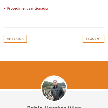
Procediment sancionador
ANTERIOR
SEGÜENT
Pablo Herráez Vilas