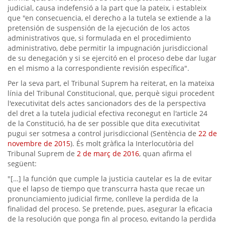
judicial, causa indefensió a la part que la pateix, i estableix
que "en consecuencia, el derecho a la tutela se extiende a la
pretensión de suspensión de la ejecución de los actos
administrativos que, si formulada en el procedimiento
administrativo, debe permitir la impugnación jurisdiccional
de su denegación y si se ejercitó en el proceso debe dar lugar
en el mismo a la correspondiente revisión específica".
Per la seva part, el Tribunal Suprem ha reiterat, en la mateixa
línia del Tribunal Constitucional, que, perquè sigui procedent
l'executivitat dels actes sancionadors des de la perspectiva
del dret a la tutela judicial efectiva reconegut en l'article 24
de la Constitució, ha de ser possible que dita executivitat
pugui ser sotmesa a control jurisdiccional (Sentència de
22 de
novembre de 2015
). És molt gràfica la Interlocutòria del
Tribunal Suprem de
2 de març de 2016
, quan afirma el
següent:
"[…] la función que cumple la justicia cautelar es la de evitar
que el lapso de tiempo que transcurra hasta que recae un
pronunciamiento judicial firme, conlleve la perdida de la
finalidad del proceso. Se pretende, pues, asegurar la eficacia
de la resolución que ponga fin al proceso, evitando la perdida