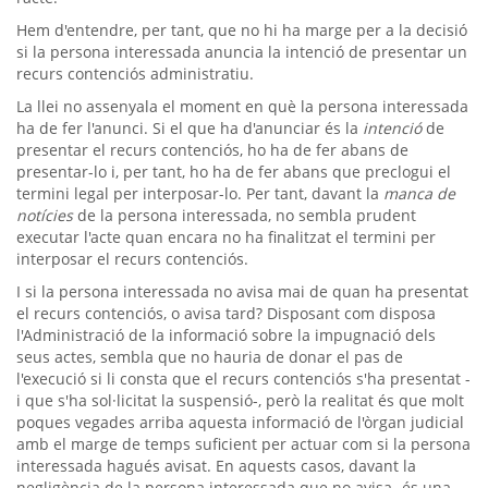
Hem d'entendre, per tant, que no hi ha marge per a la decisió
si la persona interessada anuncia la intenció de presentar un
recurs contenciós administratiu.
La llei no assenyala el moment en què la persona interessada
ha de fer l'anunci. Si el que ha d'anunciar és la
intenció
de
presentar el recurs contenciós, ho ha de fer abans de
presentar-lo i, per tant, ho ha de fer abans que preclogui el
termini legal per interposar-lo. Per tant, davant la
manca de
notícies
de la persona interessada, no sembla prudent
executar l'acte quan encara no ha finalitzat el termini per
interposar el recurs contenciós.
I si la persona interessada no avisa mai de quan ha presentat
el recurs contenciós, o avisa tard? Disposant com disposa
l'Administració de la informació sobre la impugnació dels
seus actes, sembla que no hauria de donar el pas de
l'execució si li consta que el recurs contenciós s'ha presentat -
i que s'ha sol·licitat la suspensió-, però la realitat és que molt
poques vegades arriba aquesta informació de l'òrgan judicial
amb el marge de temps suficient per actuar com si la persona
interessada hagués avisat. En aquests casos, davant la
negligència de la persona interessada que no avisa -és una