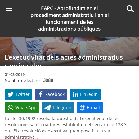
Saltar
EAPC - Aprofundim en el
Toggle
al
Cer
procediment administratiu i en el
navigation
contingut
funcionament de les
principal
administracions públiques
L'executivitat dels actes administratius
sancionadors
01-03-2019
3088
Nombre de lectures:
Twitter
Facebook
Linkedin
WhatsApp
Telegram
E-mail
La Llei 30/1992 resolia la qüestió de l'executivitat de les
resolucions sancionadores establint en el seu article 138.3
que "La resolució és executiva quan posa fi a la via
administrativa".