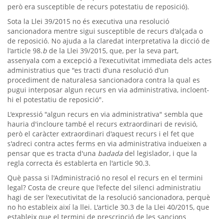
però era susceptible de recurs potestatiu de reposició).
Sota la Llei 39/2015 no és executiva una resolució
sancionadora mentre sigui susceptible de recurs d'alçada o
de reposició. No ajuda a la claredat interpretativa la dicció de
l'article 98.
b
de la Llei 39/2015, que, per la seva part,
assenyala com a excepció a l'executivitat immediata dels actes
administratius que "es tracti d’una resolució d’un
procediment de naturalesa sancionadora contra la qual es
pugui interposar algun recurs en via administrativa, incloent-
hi el potestatiu de reposició".
L'expressió "algun recurs en via administrativa" sembla que
hauria d'incloure també el recurs extraordinari de revisió,
però el caràcter extraordinari d'aquest recurs i el fet que
s'adreci contra actes ferms en via administrativa indueixen a
pensar que es tracta d'una
badada
del legislador, i que la
regla correcta és establerta en l'article 90.3.
Què passa si l'Administració no resol el recurs en el termini
legal? Costa de creure que l'efecte del silenci administratiu
hagi de ser l'executivitat de la resolució sancionadora, perquè
no ho estableix així la llei. L'article 30.3 de la Llei 40/2015, que
estableix que el termini de prescripció de les sancions