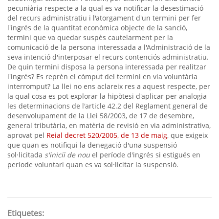
pecuniària respecte a la qual es va notificar la desestimació
del recurs administratiu i l'atorgament d'un termini per fer
l'ingrés de la quantitat econòmica objecte de la sanció,
termini que va quedar suspès cautelarment per la
comunicació de la persona interessada a l'Administració de la
seva intenció d'interposar el recurs contenciós administratiu.
De quin termini disposa la persona interessada per realitzar
l'ingrés? Es reprèn el còmput del termini en via voluntària
interromput? La llei no ens aclareix res a aquest respecte, per
la qual cosa es pot explorar la hipòtesi d'aplicar per analogia
les determinacions de l'article 42.2 del Reglament general de
desenvolupament de la Llei 58/2003, de 17 de desembre,
general tributària, en matèria de revisió en via administrativa,
aprovat pel
Reial decret 520/2005, de 13 de maig
, que exigeix
que quan es notifiqui la denegació d'una suspensió
sol·licitada
s'iniciï de nou
el període d'ingrés si estigués en
període voluntari quan es va sol·licitar la suspensió.
Etiquetes: