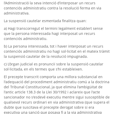
l’Administració la seva intenció d’interposar un recurs
contenciós administratiu contra la resolució ferma en via
administrativa.
La suspensió cautelar esmentada finalitza quan:
a) Hagi transcorregut el termini legalment establert sense
que la persona interessada hagi interposat un recurs
contenciós administratiu.
b) La persona interessada, tot i haver interposat un recurs
contenciós administratiu no hagi sol·licitat en el mateix tràmit
la suspensió cautelar de la resolució impugnada.
c) L’òrgan judicial es pronunciï sobre la suspensió cautelar
sol·licitada, en els termes que s’hi estableixen.
El precepte transcrit comporta una millora substancial en
l'adequació del procediment administratiu comú a la doctrina
del Tribunal Constitucional, ja que elimina l'ambigüitat de
l'antic article 138.3 de la Llei 30/1992 i aclareix que l'acte
sancionador no s'esdevé executiu mentre sigui susceptible de
qualsevol recurs ordinari en via administrativa (que supera el
dubte que suscitava el precepte derogat sobre si era
executiva una sanció que posava fi a la via administrativa