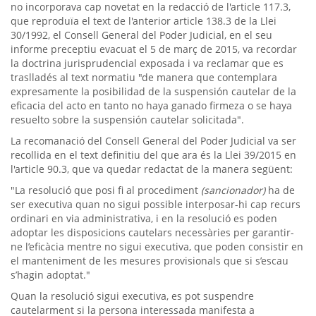
no incorporava cap novetat en la redacció de l'article 117.3,
que reproduïa el text de l'anterior article 138.3 de la Llei
30/1992, el Consell General del Poder Judicial, en el seu
informe preceptiu evacuat el 5 de març de 2015, va recordar
la doctrina jurisprudencial exposada i va reclamar que es
traslladés al text normatiu "de manera que contemplara
expresamente la posibilidad de la suspensión cautelar de la
eficacia del acto en tanto no haya ganado firmeza o se haya
resuelto sobre la suspensión cautelar solicitada".
La recomanació del Consell General del Poder Judicial va ser
recollida en el text definitiu del que ara és la Llei 39/2015 en
l'article 90.3, que va quedar redactat de la manera següent:
"La resolució que posi fi al procediment
(sancionador)
ha de
ser executiva quan no sigui possible interposar-hi cap recurs
ordinari en via administrativa, i en la resolució es poden
adoptar les disposicions cautelars necessàries per garantir-
ne l’eficàcia mentre no sigui executiva, que poden consistir en
el manteniment de les mesures provisionals que si s’escau
s’hagin adoptat."
Quan la resolució sigui executiva, es pot suspendre
cautelarment si la persona interessada manifesta a