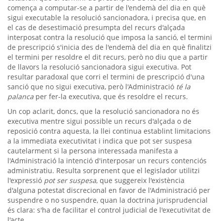
comença a computar-se a partir de l'endemà del dia en què
sigui executable la resolució sancionadora, i precisa que, en
el cas de desestimació presumpta del recurs d'alçada
interposat contra la resolució que imposa la sanció, el termini
de prescripció s'inicia des de l'endemà del dia en què finalitzi
el termini per resoldre el dit recurs, però no diu que a partir
de llavors la resolució sancionadora sigui executiva. Pot
resultar paradoxal que corri el termini de prescripció d'una
sanció que no sigui executiva, però l'Administració
té la
palanca
per fer-la executiva, que és resoldre el recurs.
Un cop aclarit, doncs, que la resolució sancionadora no és
executiva mentre sigui possible un recurs d'alçada o de
reposició contra aquesta, la llei continua establint limitacions
a la immediata executivitat i indica que pot ser suspesa
cautelarment si la persona interessada manifesta a
l'Administració la intenció d'interposar un recurs contenciós
administratiu. Resulta sorprenent que el legislador utilitzi
l'expressió
pot ser suspesa
, que suggereix l'existència
d'alguna potestat discrecional en favor de l'Administració per
suspendre o no suspendre, quan la doctrina jurisprudencial
és clara: s'ha de facilitar el control judicial de l'executivitat de
l'acte.