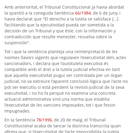
Amb anterioritat, el Tribunal Constitucional ja havia abordat
la qüestió a la coneguda Sentència
66/1984
, de 6 de juny, i
havia declarat que "El derecho a la tutela se satisface […]
facilitando que la ejecutividad pueda ser sometida a la
decisión de un Tribunal y que éste, con la información y
contradicción que resulte menester, resuelva sobre la
suspensión".
Tot i que la sentència planteja una reinterpretació de les
normes llavors vigents que regulaven l'executivitat dels actes
sancionadors, i declara que l'autotutela executiva és
compatible amb el dret a la tutela judicial efectiva en tant
que aquella executivitat pugui ser controlada per un òrgan
judicial, no va extreure l'aparent conclusió lògica que l'acte no
pot ser executiu si està pendent la revisió judicial de la seva
executivitat, i no ho fa perquè no examina una concreta
actuació administrativa sinó una norma que establia
l'executivitat de les sancions imposades, tot i que fossin
impugnades.
En la Sentència
78/1996
, de 20 de maig, el Tribunal
Constitucional acaba de tancar la doctrina transcrita quan
afirma que, si l'executivitat de l'acte impossibilita la tutela