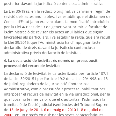
posterior davant la jurisdicció contenciosa administrativa.
La Llei 30/1992, en la redacció original, va canviar el règim de
revisió dels actes anul·lables, i va establir que el dictamen del
Consell d'Estat ja no era vinculant. La modificació introduïda
per la Llei 4/1999, de 13 de gener, va suprimir la facultat de
l'Administració de revisar els actes anul·lables que siguin
favorables als particulars, i va establir la regla, que ara recull
la Llei 39/2015, que l'Administració ha d'impugnar l'acte
declaratiu de drets davant la jurisdicció contenciosa
administrativa prèvia declaració de lesivitat.
4. La declaració de lesivitat és només un pressupòsit
processal del recurs de lesivitat
La declaració de lesivitat és caracteritzada per l'article 107.1
de la Llei 39/2015 i per l'article 19.2 de la Llei 29/1998, de 13
de juliol, reguladora de la Jurisdicció Contenciosa
Administrativa, com a pressupòsit processal habilitant per
interposar el recurs de lesivitat en la via jurisdiccional, per la
qual cosa no té més valor que el d'autoritzar l'admissió i la
tramitació de l'acció judicial (sentències del Tribunal Suprem
de
13 de juny de 2011
,
6 de maig de 2010
i
18 de juliol de
2000
), en un procés en què per les seves característiques