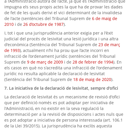
a l’Administració autora de l’acte, ja que és l'Administració que
impugna els seus propis actes la que ha de provar les dades
de fet de les quals derivi el vici determinant de la invalidesa
de l'acte (sentències del Tribunal Suprem de
6 de maig de
2010
i de
26 d’octubre de 1987
).
I, tot i que una jurisprudència anterior exigia per a l'èxit
judicial del procés de lesivitat una lesió jurídica i una altra
d'econòmica (Sentència del Tribunal Suprem de
23 de març
de 1993
), actualment n’hi ha prou que l’acte incorri en
infracció de l’ordenament jurídic (sentències del Tribunal
Suprem de
9 de març de 2009
i de
28 de febrer de 1994
). En
els casos en què no s'acredita una infracció de l'ordenament
jurídic no resulta aplicable la declaració de lesivitat
(Sentència del Tribunal Suprem de
18 de maig de 2020
).
7. La iniciativa de la declaració de lesivitat, sempre d'ofici
La declaració de lesivitat és un mecanisme de revisió d'ofici
que per definició només es pot adoptar per iniciativa de
l'Administració, en no existir en la seva regulació la
determinació per a la revisió de disposicions i actes nuls que
es pot adoptar a iniciativa de persona interessada (art. 106.1
de la Llei 39/2015). La jurisprudència ha exclòs aquesta