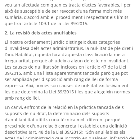
veu tan afectada com quan es tracta d'actes favorables, i per
això és susceptible de ser revocat d'una forma molt més
sumària, d'acord amb el procediment i respectant els límits
que fixa l'article 109.1 de la Llei 39/2015.
2. La revisió dels actes anul·lables
El nostre ordenament jurídic distingeix dues categories
d'invalidesa dels actes administratius, la nul·litat de ple dret i
l'anul·labilitat, i queda fora d'aquesta classificació la mera
irregularitat, perquè al·ludeix a algun defecte no invalidant.
Les causes de nul·litat són incloses en l'article 47 de la Llei
39/2015, amb una llista aparentment tancada però que pot
ser ampliada per disposició amb rang de llei de forma
expressa. Així, només són causes de nul·litat exclusivament
les que determina la Llei 39/2015 i les que afegeixin normes
amb rang de llei.
En canvi, enfront de la relació en la pràctica tancada dels
supòsits de nul·litat, la determinació dels supòsits
d'anul·labilitat utilitza una tècnica molt diferent perquè
prescindeix d'una relació concreta i estableix una definició
descriptiva (art. 48 de la Llei 39/2015): “Són anul·lables els
actes de l'Administració que incorrin en qualsevol infracció de