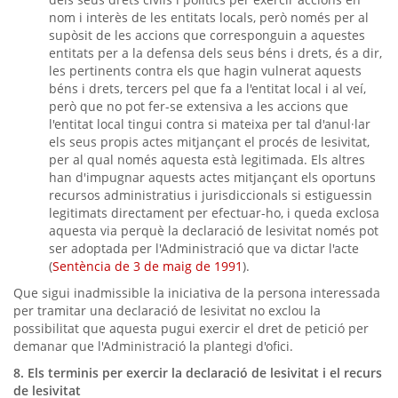
nom i interès de les entitats locals, però només per al
supòsit de les accions que corresponguin a aquestes
entitats per a la defensa dels seus béns i drets, és a dir,
les pertinents contra els que hagin vulnerat aquests
béns i drets, tercers pel que fa a l'entitat local i al veí,
però que no pot fer-se extensiva a les accions que
l'entitat local tingui contra si mateixa per tal d'anul·lar
els seus propis actes mitjançant el procés de lesivitat,
per al qual només aquesta està legitimada. Els altres
han d'impugnar aquests actes mitjançant els oportuns
recursos administratius i jurisdiccionals si estiguessin
legitimats directament per efectuar-ho, i queda exclosa
aquesta via perquè la declaració de lesivitat només pot
ser adoptada per l'Administració que va dictar l'acte
(
Sentència de 3 de maig de 1991
).
Que sigui inadmissible la iniciativa de la persona interessada
per tramitar una declaració de lesivitat no exclou la
possibilitat que aquesta pugui exercir el dret de petició per
demanar que l'Administració la plantegi d'ofici.
8. Els terminis per exercir la declaració de lesivitat i el recurs
de lesivitat