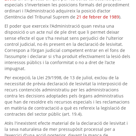
especials s'inverteixen les posicions formals del procediment
ordinari i l'Administració adquireix la posició d'actor
(Sentència del Tribunal Suprem de
21 de febrer de 1989
).
El poder que exerceix l'Administració quan revisa una
disposició o un acte nul de ple dret que li permet deixar
sense efecte el que s'ha revisat sens perjudici de l'ulterior
control judicial, no és present en la declaració de lesivitat.
Correspon a l'òrgan judicial competent entrar en el fons de
l'assumpte i declarar si s'ha produït efectivament la lesió dels
interessos públics i la conformitat o no a dret de l'acte
impugnat.
Per excepció, la Llei 29/1998, de 13 de juliol, exclou de la
necessitat de prèvia declaració de lesivitat la interposició de
recurs contenciós administratiu per les administracions
contra les decisions adoptades pels òrgans administratius
que han de resoldre els recursos especials i les reclamacions
en matèria de contractació a què es refereix la legislació de
contractes del sector públic (art. 19.4).
Atès l'inexistent efecte material de la declaració de lesivitat i
la seva naturalesa de mer pressupòsit processal per a
l'exercici d'una acció posterior, davant la manca de