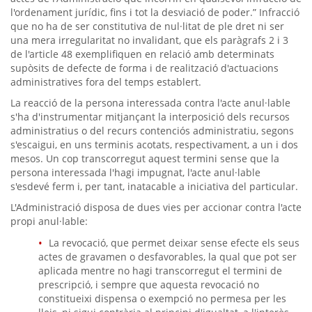
l'ordenament jurídic, fins i tot la desviació de poder.” Infracció
que no ha de ser constitutiva de nul·litat de ple dret ni ser
una mera irregularitat no invalidant, que els paràgrafs 2 i 3
de l'article 48 exemplifiquen en relació amb determinats
supòsits de defecte de forma i de realització d'actuacions
administratives fora del temps establert.
La reacció de la persona interessada contra l'acte anul·lable
s'ha d'instrumentar mitjançant la interposició dels recursos
administratius o del recurs contenciós administratiu, segons
s'escaigui, en uns terminis acotats, respectivament, a un i dos
mesos. Un cop transcorregut aquest termini sense que la
persona interessada l'hagi impugnat, l'acte anul·lable
s'esdevé ferm i, per tant, inatacable a iniciativa del particular.
L'Administració disposa de dues vies per accionar contra l'acte
propi anul·lable:
La revocació, que permet deixar sense efecte els seus
actes de gravamen o desfavorables, la qual que pot ser
aplicada mentre no hagi transcorregut el termini de
prescripció, i sempre que aquesta revocació no
constitueixi dispensa o exempció no permesa per les