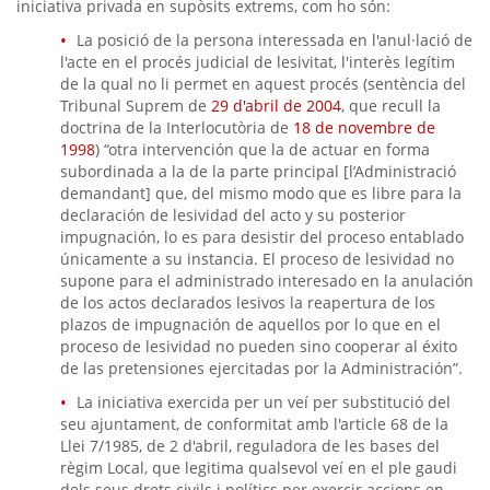
iniciativa privada en supòsits extrems, com ho són:
La posició de la persona interessada en l'anul·lació de
l'acte en el procés judicial de lesivitat, l'interès legítim
de la qual no li permet en aquest procés (sentència del
Tribunal Suprem de
29 d'abril de 2004
, que recull la
doctrina de la Interlocutòria de
18 de novembre de
1998
) “otra intervención que la de actuar en forma
subordinada a la de la parte principal [l’Administració
demandant] que, del mismo modo que es libre para la
declaración de lesividad del acto y su posterior
impugnación, lo es para desistir del proceso entablado
únicamente a su instancia. El proceso de lesividad no
supone para el administrado interesado en la anulación
de los actos declarados lesivos la reapertura de los
plazos de impugnación de aquellos por lo que en el
proceso de lesividad no pueden sino cooperar al éxito
de las pretensiones ejercitadas por la Administración”.
La iniciativa exercida per un veí per substitució del
seu ajuntament, de conformitat amb l'article 68 de la
Llei 7/1985, de 2 d'abril, reguladora de les bases del
règim Local, que legitima qualsevol veí en el ple gaudi
dels seus drets civils i polítics per exercir accions en