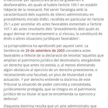
desfavorables, als quals al·ludeix l'article 109.1 en establir
l'objecte de la revocació. Pot servir l'analogia amb la
caracterització dels supòsits de silenci administratiu en
procediments iniciats d'ofici, recollida en particular en l'article
25.1.
a
per assimilar els actes favorables esmentats a l'article
107.1 als actes resultants dels “procediments dels quals es
pugui derivar el reconeixement o, si s'escau, la constitució de
drets o altres situacions jurídiques favorables”.
La jurisprudència ha aprofundit per aquest camí. La
Sentència de
29 de setembre de 2003
considera actes
favorables a l'efecte de la declaració de lesivitat “aquéllos que
amplían el patrimonio jurídico del destinatario, otorgándole
un derecho que antes no existía, o, al menos eliminando
algún obstáculo al ejercicio de un derecho preexistente, o
reconociendo una facultad, un plus de titularidad o de
actuación. Y por derecho entiende la doctrina de este
Tribunal la situación de poder concreta y consolidada,
jurídicamente protegida, que se integra en el patrimonio
jurídico de su titular al que se encomienda su ejercicio y
defensa”.
D'aquesta doctrina resulta que un acte administratiu que