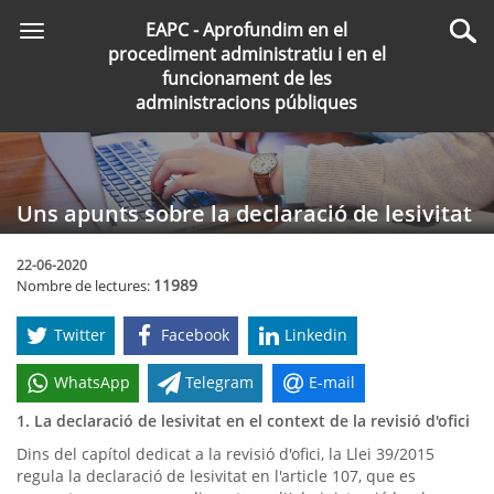
Saltar
EAPC - Aprofundim en el
Toggle
al
Cer
procediment administratiu i en el
navigation
contingut
funcionament de les
principal
administracions públiques
Uns apunts sobre la declaració de lesivitat
22-06-2020
11989
Nombre de lectures:
Twitter
Facebook
Linkedin
WhatsApp
Telegram
E-mail
1. La declaració de lesivitat en el context de la revisió d'ofici
Dins del capítol dedicat a la revisió d'ofici, la Llei 39/2015
regula la declaració de lesivitat en l'article 107, que es