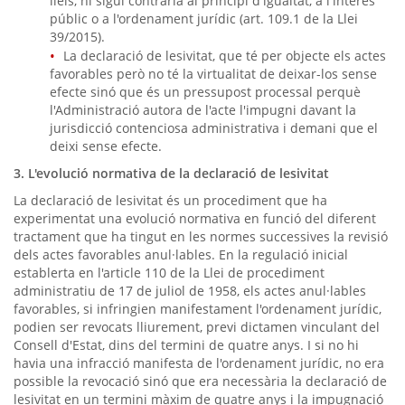
lleis, ni sigui contrària al principi d'igualtat, a l'interès
públic o a l'ordenament jurídic (art. 109.1 de la Llei
39/2015).
La declaració de lesivitat, que té per objecte els actes
favorables però no té la virtualitat de deixar-los sense
efecte sinó que és un pressupost processal perquè
l'Administració autora de l'acte l'impugni davant la
jurisdicció contenciosa administrativa i demani que el
deixi sense efecte.
3. L'evolució normativa de la declaració de lesivitat
La declaració de lesivitat és un procediment que ha
experimentat una evolució normativa en funció del diferent
tractament que ha tingut en les normes successives la revisió
dels actes favorables anul·lables. En la regulació inicial
establerta en l'article 110 de la Llei de procediment
administratiu de 17 de juliol de 1958, els actes anul·lables
favorables, si infringien manifestament l'ordenament jurídic,
podien ser revocats lliurement, previ dictamen vinculant del
Consell d'Estat, dins del termini de quatre anys. I si no hi
havia una infracció manifesta de l'ordenament jurídic, no era
possible la revocació sinó que era necessària la declaració de
lesivitat en un termini màxim de quatre anys i la impugnació