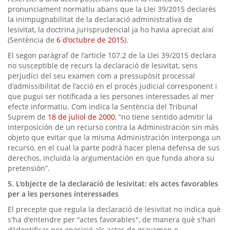
pronunciament normatiu abans que la Llei 39/2015 declarés
la inimpugnabilitat de la declaració administrativa de
lesivitat, la doctrina jurisprudencial ja ho havia apreciat així
(Sentència de
6 d'octubre de 2015
).
El segon paràgraf de l'article 107.2 de la Llei 39/2015 declara
no susceptible de recurs la declaració de lesivitat, sens
perjudici del seu examen com a pressupòsit processal
d'admissibilitat de l'acció en el procés judicial corresponent i
que pugui ser notificada a les persones interessades al mer
efecte informatiu. Com indica la Sentència del Tribunal
Suprem de
18 de juliol de 2000
, “no tiene sentido admitir la
interposición de un recurso contra la Administración sin más
objeto que evitar que la misma Administración interponga un
recurso, en el cual la parte podrá hacer plena defensa de sus
derechos, incluida la argumentación en que funda ahora su
pretensión”.
5. L'objecte de la declaració de lesivitat: els actes favorables
per a les persones interessades
El precepte que regula la declaració de lesivitat no indica què
s'ha d'entendre per "actes favorables", de manera què s'han
d'identificar per oposició als actes de gravamen o