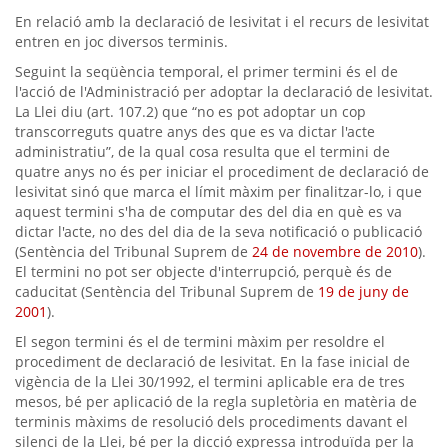
En relació amb la declaració de lesivitat i el recurs de lesivitat
entren en joc diversos terminis.
Seguint la seqüència temporal, el primer termini és el de
l'acció de l'Administració per adoptar la declaració de lesivitat.
La Llei diu (art. 107.2) que “no es pot adoptar un cop
transcorreguts quatre anys des que es va dictar l'acte
administratiu”, de la qual cosa resulta que el termini de
quatre anys no és per iniciar el procediment de declaració de
lesivitat sinó que marca el límit màxim per finalitzar-lo, i que
aquest termini s'ha de computar des del dia en què es va
dictar l'acte, no des del dia de la seva notificació o publicació
(Sentència del Tribunal Suprem de
24 de novembre de 2010
).
El termini no pot ser objecte d'interrupció, perquè és de
caducitat (Sentència del Tribunal Suprem de
19 de juny de
2001
).
El segon termini és el de termini màxim per resoldre el
procediment de declaració de lesivitat. En la fase inicial de
vigència de la Llei 30/1992, el termini aplicable era de tres
mesos, bé per aplicació de la regla supletòria en matèria de
terminis màxims de resolució dels procediments davant el
silenci de la Llei, bé per la dicció expressa introduïda per la