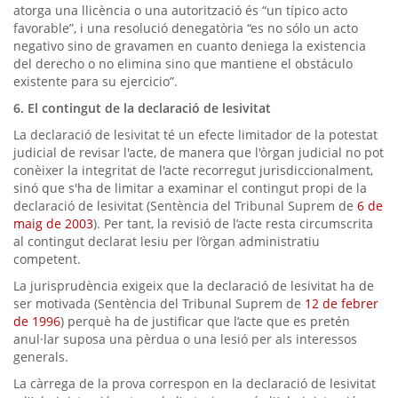
atorga una llicència o una autorització és “un típico acto
favorable”, i una resolució denegatòria “es no sólo un acto
negativo sino de gravamen en cuanto deniega la existencia
del derecho o no elimina sino que mantiene el obstáculo
existente para su ejercicio”.
6. El contingut de la declaració de lesivitat
La declaració de lesivitat té un efecte limitador de la potestat
judicial de revisar l'acte, de manera que l'òrgan judicial no pot
conèixer la integritat de l'acte recorregut jurisdiccionalment,
sinó que s'ha de limitar a examinar el contingut propi de la
declaració de lesivitat (Sentència del Tribunal Suprem de
6 de
maig de 2003
). Per tant, la revisió de l’acte resta circumscrita
al contingut declarat lesiu per l’òrgan administratiu
competent.
La jurisprudència exigeix que la declaració de lesivitat ha de
ser motivada (Sentència del Tribunal Suprem de
12 de febrer
de 1996
) perquè ha de justificar que l’acte que es pretén
anul·lar suposa una pèrdua o una lesió per als interessos
generals.
La càrrega de la prova correspon en la declaració de lesivitat