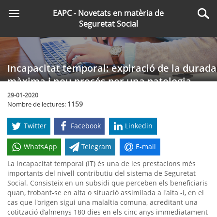
Saltar
EAPC - Novetats en matèria de
Toggle
al
Cer
Seguretat Social
navigation
contingut
principal
Incapacitat temporal: expiració de la durada
màxima i nou procés per una patologia
similar
29-01-2020
1159
Nombre de lectures:
Twitter
Facebook
Linkedin
WhatsApp
Telegram
E-mail
La incapacitat temporal (IT) és una de les prestacions més
importants del nivell contributiu del sistema de Seguretat
Social. Consisteix en un subsidi que perceben els beneficiaris
quan, trobant-se en alta o situació assimilada a l'alta -i, en el
cas que l'origen sigui una malaltia comuna, acreditant una
cotització d’almenys 180 dies en els cinc anys immediatament