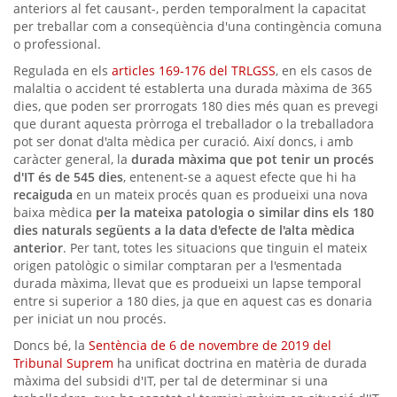
anteriors al fet causant-, perden temporalment la capacitat
per treballar com a conseqüència d'una contingència comuna
o professional.
Regulada en els
articles 169-176 del TRLGSS
, en els casos de
malaltia o accident té establerta una durada màxima de 365
dies, que poden ser prorrogats 180 dies més quan es prevegi
que durant aquesta pròrroga el treballador o la treballadora
pot ser donat d'alta mèdica per curació. Així doncs, i amb
caràcter general, la
durada màxima que pot tenir un procés
d'IT és de 545 dies
, entenent-se a aquest efecte que hi ha
recaiguda
en un mateix procés quan es produeixi una nova
baixa mèdica
per la mateixa patologia o similar dins els 180
dies naturals següents a la data d'efecte de l'alta mèdica
anterior
. Per tant, totes les situacions que tinguin el mateix
origen patològic o similar comptaran per a l'esmentada
durada màxima, llevat que es produeixi un lapse temporal
entre si superior a 180 dies, ja que en aquest cas es donaria
per iniciat un nou procés.
Doncs bé, la
Sentència de 6 de novembre de 2019 del
Tribunal Suprem
ha unificat doctrina en matèria de durada
màxima del subsidi d'IT, per tal de determinar si una