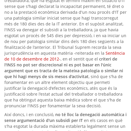
treballadora, que ha esgotat el termini màxim en situació d'IT
sense que s'hagi declarat la incapacitat permanent, té dret o
no a la prestació econòmica derivada d'un nou procés d'IT per
una patologia similar iniciat sense que hagi transcorregut
més de 180 dies des de la IT anterior. En el supòsit analitzat,
l'INSS va denegar el subsidi a la treballadora, ja que havia
esgotat un procés de 545 dies per depressió, i en va iniciar un
de nou per patologia similar dins dels 180 dies següents a la
finalització de l'anterior. El Tribunal Suprem recorda la seva
jurisprudència en aquesta matèria -reiterada en la
Sentència
de 10 de desembre de 2012
-, en el sentit que el
criteri de
l'INSS no pot ser discrecional ni es pot basar en l'únic
argument que es tracta de la mateixa patologia o similar ni
que hi hagi menys de sis mesos d'activitat
, sinó que s'ha de
fonamentar en un altre element objectiu que permeti
justificar la denegació d'efectes econòmics, atès que és la
justificació sobre l'estat actual del treballador o treballadora
que ha obtingut aquesta baixa mèdica sobre el que s'ha de
pronunciar l'INSS per fonamentar la seva decisió.
Així doncs, i en conclusió,
no té lloc la denegació automàtica i
sense argumentació d'un subsidi per IT
en els casos en què
s'ha esgotat la durada màxima establerta legalment sense un