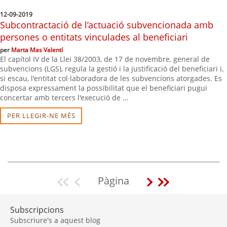
12-09-2019
Subcontractació de l’actuació subvencionada amb
persones o entitats vinculades al beneficiari
per
Marta Mas Valentí
El capítol IV de la Llei 38/2003, de 17 de novembre, general de
subvencions (LGS), regula la gestió i la justificació del beneficiari i,
si escau, l'entitat col·laboradora de les subvencions atorgades. Es
disposa expressament la possibilitat que el beneficiari pugui
concertar amb tercers l'execució de …
PER LLEGIR-NE MÉS
Pàgina
Vés
Vés
Vés
Vés
a
a
a
a
la
la
la
l'última
Subscripcions
primera
pàgina
pàgina
pàgina
Subscriure's a aquest blog
pàgina
anterior
següent