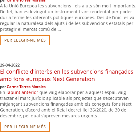
per
Carme Torres Morales
A la Unió Europea les subvencions i els ajuts són molt importants.
De fet, han esdevingut un instrument transcendental per poder
dur a terme les diferents polítiques europees. Des de l’inici es va
regular la naturalesa dels ajuts i de les subvencions estatals per
protegir el mercat comú de …
PER LLEGIR-NE MÉS
29-04-2022
El conflicte d'interès en les subvencions finançades
amb fons europeus Next Generation
per
Carme Torres Morales
En l’
apunt anterior
que vaig elaborar per a aquest espai, vaig
tractar el marc jurídic aplicable als projectes que s’executaven
mitjançant subvencions finançades amb els coneguts fons Next
Generation, d’acord amb el Reial decret llei 36/2020, de 30 de
desembre, pel qual s’aproven mesures urgents …
PER LLEGIR-NE MÉS